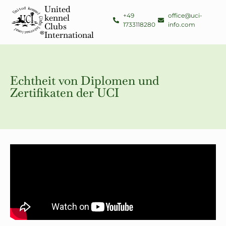
United
+49
office@uci-
kennel
1733118280
info.com
Clubs
International
Echtheit von Diplomen und
Zertifikaten der UCI