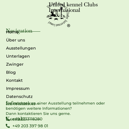
United kennel Clubs
International
Navigation
Home
Über uns
Ausstellungen
Unterlagen
Zwinger
Blog
Kontakt
Impressum
Datenschutz
Information
Sie möchten an einer Ausstellung teilnehmen oder
benötigen weitere Informationen?
Dann kontaktieren Sie uns gerne.
Kontakt
+49 1733118280
+49 203 397 98 01